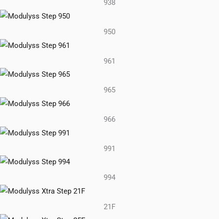
938
950
961
965
966
991
994
21F