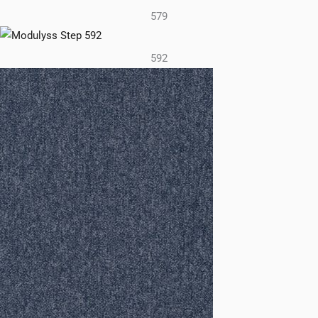
579
592