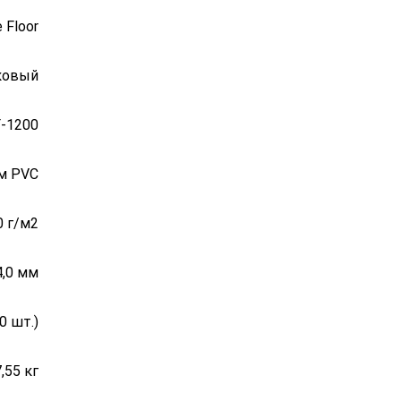
e Floor
ковый
F-1200
мм PVC
0 г/м2
4,0 мм
0 шт.)
,55 кг