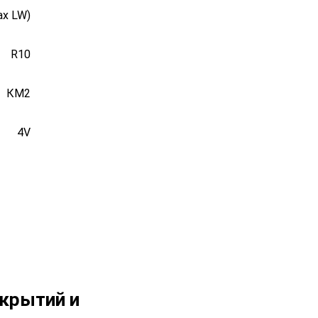
ax LW)
R10
КМ2
4V
крытий и