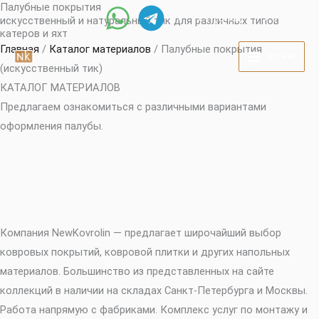
Палубные покрытия
Перейти
+7 (812) 219-78-88
искусственный и натуральный тик для различных типов
к
катеров и яхт
содержимому
Главная
/
Каталог материалов
/ Палубные покрытия
МЕНЮ
(искусственный тик)
КАТАЛОГ МАТЕРИАЛОВ
Предлагаем ознакомиться с различными вариантами
оформления палубы.
Компания NewKovrolin — предлагает широчайший выбор
ковровых покрытий, ковровой плитки и других напольных
материалов. Большинство из представленных на сайте
коллекций в наличии на складах Санкт-Петербурга и Москвы.
Работа напрямую с фабриками. Комплекс услуг по монтажу и