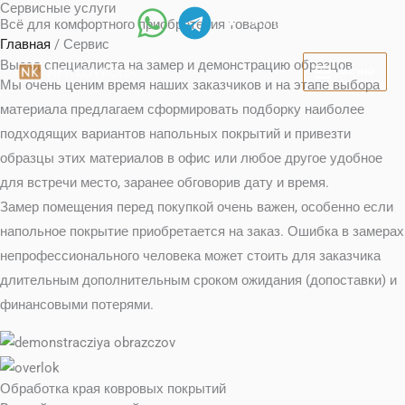
Сервисные услуги
Перейти
+7 (812) 219-78-88
Всё для комфортного приобретения товаров
к
Главная
/ Сервис
содержимому
Выезд специалиста на замер и демонстрацию образцов
МЕНЮ
Мы очень ценим время наших заказчиков и на этапе выбора
материала предлагаем сформировать подборку наиболее
подходящих вариантов напольных покрытий и привезти
образцы этих материалов в офис или любое другое удобное
для встречи место, заранее обговорив дату и время.
Замер помещения перед покупкой очень важен, особенно если
напольное покрытие приобретается на заказ. Ошибка в замерах
непрофессионального человека может стоить для заказчика
длительным дополнительным сроком ожидания (допоставки) и
финансовыми потерями.
Обработка края ковровых покрытий