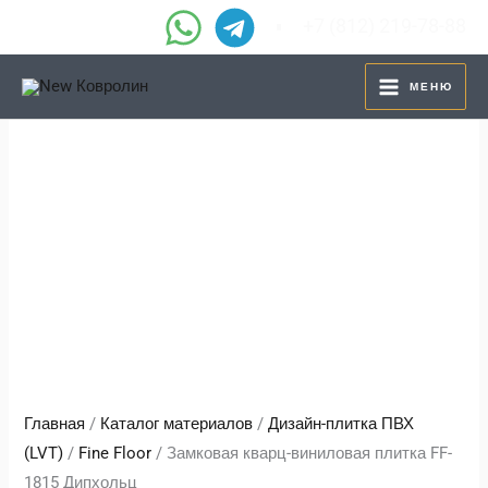
Перейти
+7 (812) 219-78-88
к
содержимому
МЕНЮ
Главная
/
Каталог материалов
/
Дизайн-плитка ПВХ
(LVT)
/
Fine Floor
/ Замковая кварц-виниловая плитка FF-
1815 Дипхольц