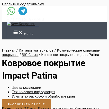
Перейти к содержимому
+7 (812) 219-78-88
МЕНЮ
Главная
/
Каталог материалов
/
Коммерческие ковровые
покрытия
/
BIG Carus
/ Ковровое покрытие Impact Patina
Ковровое покрытие
Impact Patina
Цвета коллекции
Техническая информация
Услуги по раскрою и обработке края
РАССЧИТАТЬ ПРОЕКТ
Категории
BIG Carus
,
Каталог материалов
,
Коммерческие