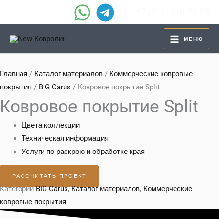
Перейти
+7 (812) 219-78-88
к
содержимому
МЕНЮ
Главная
/
Каталог материалов
/
Коммерческие ковровые
покрытия
/
BIG Carus
/ Ковровое покрытие Split
Ковровое покрытие Split
Цвета коллекции
Техническая информация
Услуги по раскрою и обработке края
РАССЧИТАТЬ ПРОЕКТ
Категории
BIG Carus
,
Каталог материалов
,
Коммерческие
ковровые покрытия