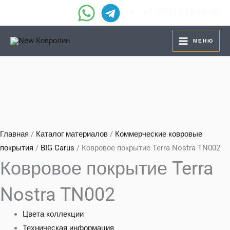
Перейти
+7 (812) 219-78-88
к
содержимому
МЕНЮ
Главная
/
Каталог материалов
/
Коммерческие ковровые
покрытия
/
BIG Carus
/ Ковровое покрытие Terra Nostra TN002
Ковровое покрытие Terra
Nostra TN002
Цвета коллекции
Техническая информация