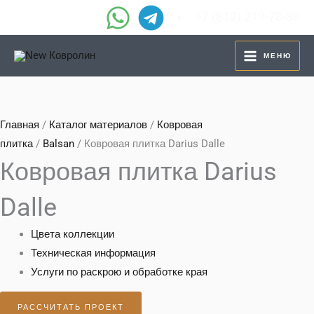
Перейти
+7 (812) 219-78-88
к
содержимому
МЕНЮ
Главная
/
Каталог материалов
/
Ковровая
плитка
/
Balsan
/ Ковровая плитка Darius Dalle
Ковровая плитка Darius
Dalle
Цвета коллекции
Техническая информация
Услуги по раскрою и обработке края
РАССЧИТАТЬ ПРОЕКТ