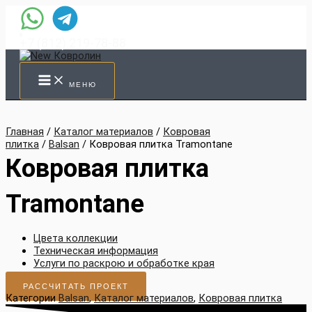
Перейти
к
содержимому
+7 (812) 219-78-88
МЕНЮ
Главная
/
Каталог материалов
/
Ковровая
плитка
/
Balsan
/ Ковровая плитка Tramontane
Ковровая плитка
Tramontane
Цвета коллекции
Техническая информация
Услуги по раскрою и обработке края
РАССЧИТАТЬ ПРОЕКТ
Категории
Balsan
,
Каталог материалов
,
Ковровая плитка