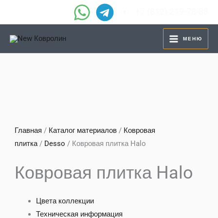
Перейти
+7 (812) 219-78-88
к
содержимому
МЕНЮ
Главная
/
Каталог материалов
/
Ковровая
плитка
/
Desso
/ Ковровая плитка Halo
Ковровая плитка Halo
Цвета коллекции
Техническая информация