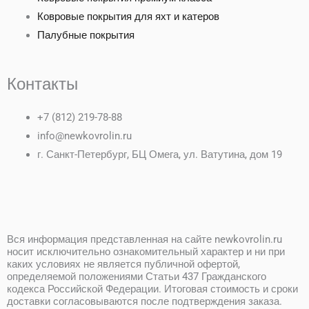
Ковровые покрытия для яхт и катеров
Палубные покрытия
Контакты
+7 (812) 219-78-88
info@newkovrolin.ru
г. Санкт-Петербург, БЦ Омега, ул. Ватутина, дом 19
W
T
V
h
e
k
Вся информация представленная на сайте newkovrolin.ru
a
l
носит исключительно ознакомительный характер и ни при
каких условиях не является публичной офертой,
определяемой положениями Статьи 437 Гражданского
t
e
кодекса Российской Федерации. Итоговая стоимость и сроки
доставки согласовываются после подтверждения заказа.