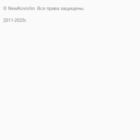
s
g
© NewKovrolin. Все права защищены.
2011-2025г.
a
r
p
a
p
m