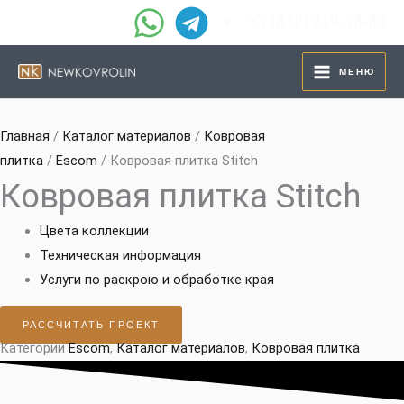
Перейти
+7 (812) 219-78-88
к
содержимому
МЕНЮ
Главная
/
Каталог материалов
/
Ковровая
плитка
/
Escom
/ Ковровая плитка Stitch
Ковровая плитка Stitch
Цвета коллекции
Техническая информация
Услуги по раскрою и обработке края
РАССЧИТАТЬ ПРОЕКТ
Категории
Escom
,
Каталог материалов
,
Ковровая плитка