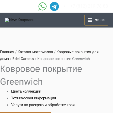
Перейти
+7 (812) 219-78-88
к
содержимому
МЕНЮ
Главная
/
Каталог материалов
/
Ковровые покрытия для
дома
/
Edel Carpets
/ Ковровое покрытие Greenwich
Ковровое покрытие
Greenwich
Цвета коллекции
Техническая информация
Услуги по раскрою и обработке края