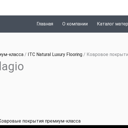
Главная
О компании
Каталог мате
иум-класса
/
ITC Natural Luxury Flooring
/ Ковровое покрытие
lagio
Ковровые покрытия премиум-класса