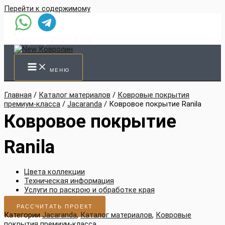
Перейти к содержимому
+7 (812) 219-78-88
МЕНЮ
Главная
/
Каталог материалов
/
Ковровые покрытия
премиум-класса
/
Jacaranda
/ Ковровое покрытие Ranila
Ковровое покрытие
Ranila
Цвета коллекции
Техническая информация
Услуги по раскрою и обработке края
РАССЧИТАТЬ ПРОЕКТ
Категории
Jacaranda
,
Каталог материалов
,
Ковровые
покрытия премиум-класса