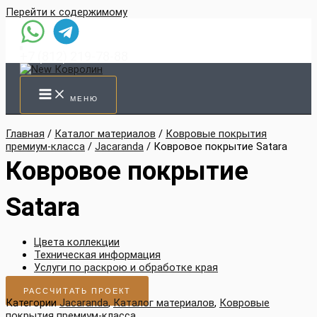
Перейти к содержимому
+7 (812) 219-78-88
МЕНЮ
Главная
/
Каталог материалов
/
Ковровые покрытия
премиум-класса
/
Jacaranda
/ Ковровое покрытие Satara
Ковровое покрытие
Satara
Цвета коллекции
Техническая информация
Услуги по раскрою и обработке края
РАССЧИТАТЬ ПРОЕКТ
Категории
Jacaranda
,
Каталог материалов
,
Ковровые
покрытия премиум-класса