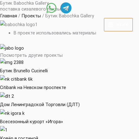
Бутик Babochka Gallery
Перейти
+7 (812) 219-78-88
поставка сизалевого покрытия
к
Главная
/
Проекты
/ Бутик Babochka Gallery
содержимому
МЕНЮ
В проекте использовались материалы
Посмотреть другие проекты
Бутик Brunello Cucinelli
Citibank на Невском проспекте
Дом Ленинградской Торговли (ДЛТ)
Всесезонный курорт «Игора»
Ковёр в гостиной