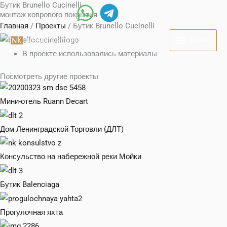
Бутик Brunello Cucinelli
Перейти
+7 (812) 219-78-88
монтаж коврового покрытия
к
Главная
/
Проекты
/ Бутик Brunello Cucinelli
содержимому
МЕНЮ
В проекте использовались материалы
Посмотреть другие проекты
Мини-отель Ruann Decart
Дом Ленинградской Торговли (ДЛТ)
Консульство на набережной реки Мойки
Бутик Balenciaga
Прогулочная яхта