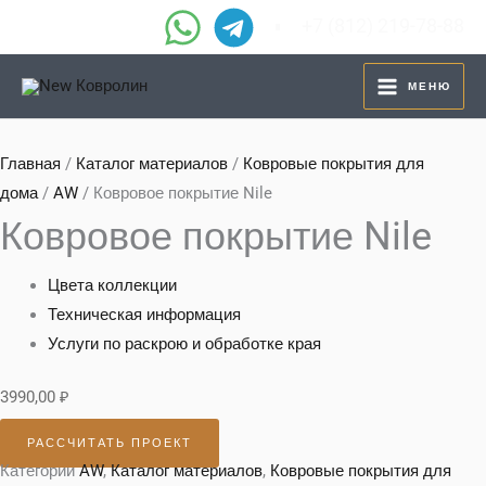
Перейти
+7 (812) 219-78-88
к
содержимому
МЕНЮ
Главная
/
Каталог материалов
/
Ковровые покрытия для
дома
/
AW
/ Ковровое покрытие Nile
Ковровое покрытие Nile
Цвета коллекции
Техническая информация
Услуги по раскрою и обработке края
3990,00
₽
РАССЧИТАТЬ ПРОЕКТ
Категории
AW
,
Каталог материалов
,
Ковровые покрытия для